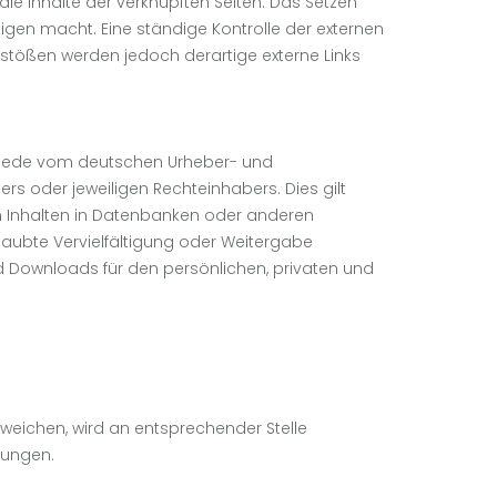
 die Inhalte der verknüpften Seiten. Das Setzen
Eigen macht. Eine ständige Kontrolle der externen
erstößen werden jedoch derartige externe Links
t. Jede vom deutschen Urheber- und
s oder jeweiligen Rechteinhabers. Dies gilt
on Inhalten in Datenbanken oder anderen
laubte Vervielfältigung oder Weitergabe
und Downloads für den persönlichen, privaten und
eichen, wird an entsprechender Stelle
gungen.