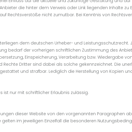
erlei Einfluss auf die aktuelle und zukünftige Gestaltung und auf
 Anbieter die hinter dem Verweis oder Link liegenden Inhalte zu 
se auf Rechtsverstöße nicht zumutbar. Bei Kenntnis von Rechtsv
e unterliegen dem deutschen Urheber- und Leistungsschutzrech
ng bedarf der vorherigen schriftlichen Zustimmung des Anbieter
, Übersetzung, Einspeicherung, Verarbeitung bzw. Wiedergabe v
 Rechte Dritter sind dabei als solche gekennzeichnet. Die uner
ht gestattet und strafbar. Lediglich die Herstellung von Kopien 
st nur mit schriftlicher Erlaubnis zulässig.
zungen dieser Website von den vorgenannten Paragraphen abw
e gelten im jeweiligen Einzelfall die besonderen Nutzungsbedin