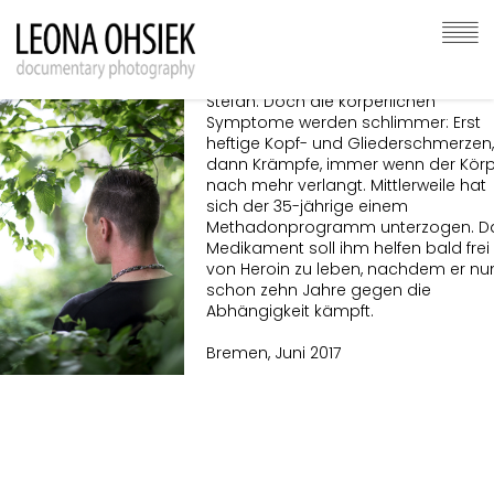
her. Als er zum ersten Mal Heroin
nimmt, weiß er noch nicht, wie schnel
die Substanz abhängig macht. "Es fü
sich zuerst an wie Hunger", erzählt
Stefan. Doch die körperlichen
Symptome werden schlimmer: Erst
heftige Kopf- und Gliederschmerzen,
dann Krämpfe, immer wenn der Körp
nach mehr verlangt. Mittlerweile hat
sich der 35-jährige einem
Methadonprogramm unterzogen. D
Medikament soll ihm helfen bald frei
von Heroin zu leben, nachdem er nu
schon zehn Jahre gegen die
Abhängigkeit kämpft.
Bremen, Juni 2017