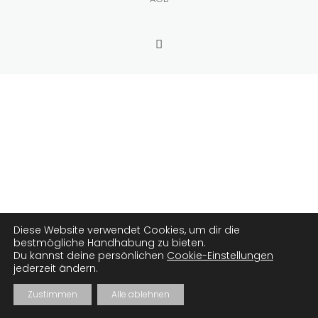
Diese Website verwendet Cookies, um dir die
bestmögliche Handhabung zu bieten.
Du kannst deine persönlichen
Cookie-Einstellungen
jederzeit ändern.
Zustimmen
Alle ablehnen